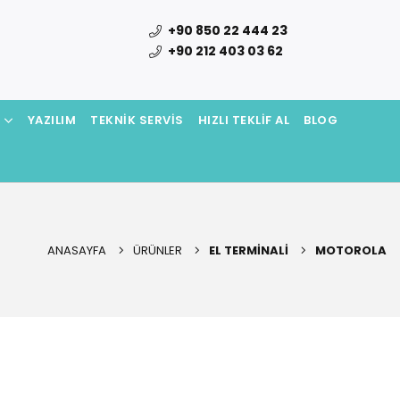
+90 850 22 444 23
+90 212 403 03 62
N
YAZILIM
TEKNIK SERVIS
HIZLI TEKLIF AL
BLOG
ANASAYFA
ÜRÜNLER
EL TERMINALI
MOTOROLA