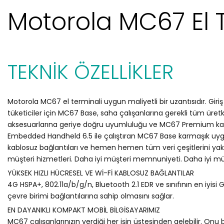
Motorola MC67 El 
TEKNİK ÖZELLİKLER
Motorola MC67 el terminali uygun maliyetli bir uzantısıdır. Gir
tüketiciler için MC67 Base, saha çalışanlarına gerekli tüm üretk
aksesuarlarına geriye doğru uyumluluğu ve MC67 Premium kada
Embedded Handheld 6.5 ile çalıştıran MC67 Base karmaşık uygul
kablosuz bağlantıları ve hemen hemen tüm veri çeşitlerini ya
müşteri hizmetleri. Daha iyi müşteri memnuniyeti. Daha iyi mü
YÜKSEK HIZLI HÜCRESEL VE Wİ-Fİ KABLOSUZ BAĞLANTILAR
4G HSPA+, 802.11a/b/g/n, Bluetooth 2.1 EDR ve sınıfının en iyisi G
çevre birimi bağlantılarına sahip olmasını sağlar.
EN DAYANIKLI KOMPAKT MOBİL BİLGİSAYARIMIZ
MC67 çalışanlarınızın verdiği her işin üstesinden gelebilir. Onu 