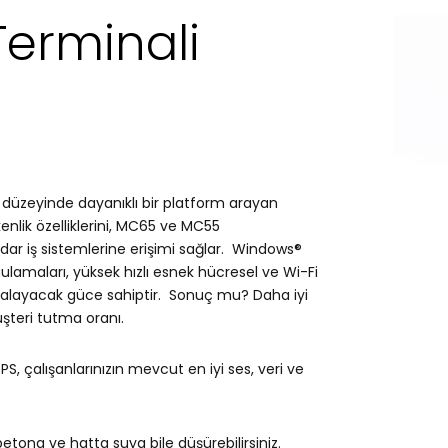
Terminali
iş düzeyinde dayanıklı bir platform arayan
enlik özelliklerini, MC65 ve MC55
r iş sistemlerine erişimi sağlar. Windows®
amaları, yüksek hızlı esnek hücresel ve Wi-Fi
kalayacak güce sahiptir. Sonuç mu? Daha iyi
şteri tutma oranı.
PS, çalışanlarınızın mevcut en iyi ses, veri ve
betona ve hatta suya bile düşürebilirsiniz.