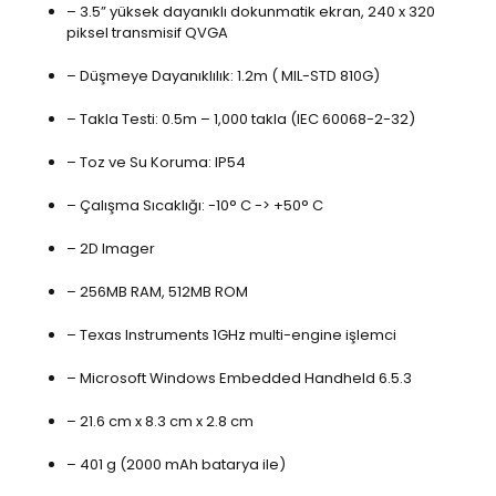
– 3.5” yüksek dayanıklı dokunmatik ekran, 240 x 320
piksel transmisif QVGA
– Düşmeye Dayanıklılık: 1.2m ( MIL-STD 810G)
– Takla Testi: 0.5m – 1,000 takla (IEC 60068-2-32)
– Toz ve Su Koruma: IP54
– Çalışma Sıcaklığı: -10° C -> +50° C
– 2D Imager
– 256MB RAM, 512MB ROM
– Texas Instruments 1GHz multi-engine işlemci
– Microsoft Windows Embedded Handheld 6.5.3
– 21.6 cm x 8.3 cm x 2.8 cm
– 401 g (2000 mAh batarya ile)