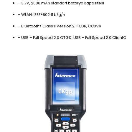
– 3.7V, 2000 mAh standart batarya kapasitesi
– WLAN: IEEE®802.11 b/g/n
– Bluetooth® Class II Version 2.1+EDR, CCXv4
– USB – Full Speed 2.0 OTG©, USB – Full Speed 2.0 Client©