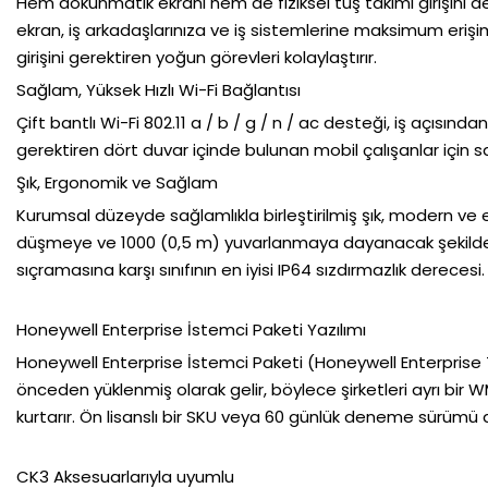
Hem dokunmatik ekranı hem de fiziksel tuş takımı girişini d
ekran, iş arkadaşlarınıza ve iş sistemlerine maksimum erişim
girişini gerektiren yoğun görevleri kolaylaştırır.
Sağlam, Yüksek Hızlı Wi-Fi Bağlantısı
Çift bantlı Wi-Fi 802.11 a / b / g / n / ac desteği, iş açısından
gerektiren dört duvar içinde bulunan mobil çalışanlar için sa
Şık, Ergonomik ve Sağlam
Kurumsal düzeyde sağlamlıkla birleştirilmiş şık, modern ve
düşmeye ve 1000 (0,5 m) yuvarlanmaya dayanacak şekilde 
sıçramasına karşı sınıfının en iyisi IP64 sızdırmazlık derecesi.
Honeywell Enterprise İstemci Paketi Yazılımı
Honeywell Enterprise İstemci Paketi (Honeywell Enterprise T
önceden yüklenmiş olarak gelir, böylece şirketleri ayrı bi
kurtarır. Ön lisanslı bir SKU veya 60 günlük deneme sürümü
CK3 Aksesuarlarıyla uyumlu