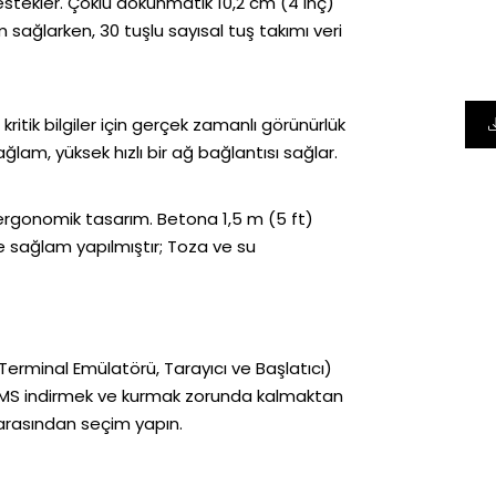
estekler. Çoklu dokunmatik 10,2 cm (4 inç)
 sağlarken, 30 tuşlu sayısal tuş takımı veri
 kritik bilgiler için gerçek zamanlı görünürlük
ğlam, yüksek hızlı bir ağ bağlantısı sağlar.
 ergonomik tasarım. Betona 1,5 m (5 ft)
sağlam yapılmıştır; Toza ve su
erminal Emülatörü, Tarayıcı ve Başlatıcı)
r WMS indirmek ve kurmak zorunda kalmaktan
 arasından seçim yapın.