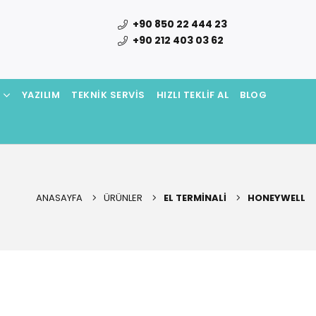
+90 850 22 444 23
+90 212 403 03 62
N
YAZILIM
TEKNIK SERVIS
HIZLI TEKLIF AL
BLOG
ANASAYFA
ÜRÜNLER
EL TERMINALI
HONEYWELL