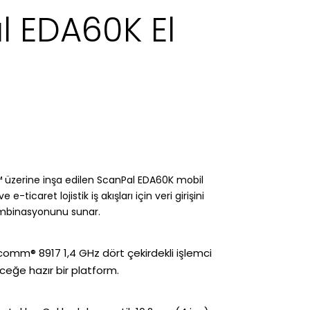
 EDA60K El
™ üzerine inşa edilen ScanPal EDA60K mobil
icaret lojistik iş akışları için veri girişini
kombinasyonunu sunar.
comm® 8917 1,4 GHz dört çekirdekli işlemci
ceğe hazır bir platform.