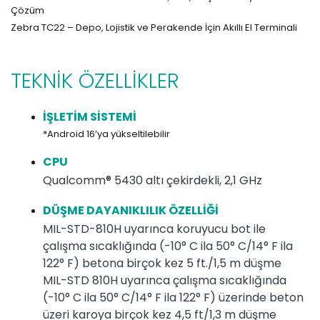
Çözüm
Zebra TC22 – Depo, Lojistik ve Perakende İçin Akıllı El Terminali
TEKNİK ÖZELLİKLER
İŞLETİM SİSTEMİ
*Android 16’ya yükseltilebilir
CPU
Qualcomm® 5430 altı çekirdekli, 2,1 GHz
DÜŞME DAYANIKLILIK ÖZELLİĞİ
MIL-STD-810H uyarınca koruyucu bot ile
çalışma sıcaklığında (-10° C ila 50° C/14° F ila
122° F) betona birçok kez 5 ft./1,5 m düşme
MIL-STD 810H uyarınca çalışma sıcaklığında
(-10° C ila 50° C/14° F ila 122° F) üzerinde beton
üzeri karoya birçok kez 4,5 ft/1,3 m düşme