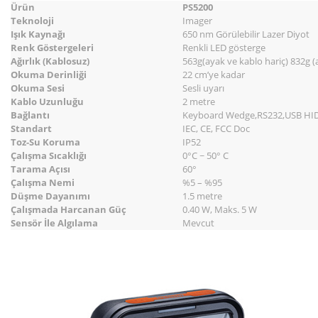
Ürün
PS5200
Teknoloji
Imager
Işık Kaynağı
650 nm Görülebilir Lazer Diyot
Renk Göstergeleri
Renkli LED gösterge
Ağırlık (Kablosuz)
563g(ayak ve kablo hariç) 832g (
Okuma Derinliği
22 cm’ye kadar
Okuma Sesi
Sesli uyarı
Kablo Uzunluğu
2 metre
Bağlantı
Keyboard Wedge,RS232,USB HI
Standart
IEC, CE, FCC Doc
Toz-Su Koruma
IP52
Çalışma Sıcaklığı
0°C ~ 50° C
Tarama Açısı
60°
Çalışma Nemi
%5 – %95
Düşme Dayanımı
1.5 metre
Çalışmada Harcanan Güç
0.40 W, Maks. 5 W
Sensör İle Algılama
Mevcut