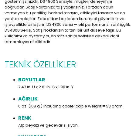
göstermişsinizdir. DS4800 Serisiyle, müşteri deneyimini
doğrudan Satış Noktanıza taşıyabilirsiniz. Tarzdan ödün
vermeyen bu yenilikçi barkod tarayıcı, etkileyici tasarım ve en
yeni teknolojileri Zebra’dan beklenen kurumsal güvenilirlik ve
işlevsellikle birleştirir. DS4800 serisi — elit performans, zarif işçilik.
DS4800 Serisi, Satış Noktanızın tarzını bir üst düzeye taşır. Bu
kullanımı kolay tarayıcı, en tarz sahibi sofistike dekoru dahi
tamamlayıcı niteliktedir.
TEKNİK ÖZELLİKLER
BOYUTLAR
7.47 in. U x 2.61 in. G x 1.90 in. Y
AĞIRLIK
6 oz. (168 g.) including cable; cable weight = 53 gram
RENK
Alp beyazı ve geceyarısı siyahı