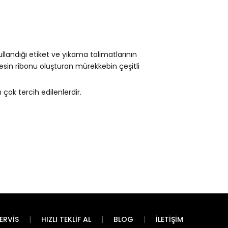
llandığı etiket ve yıkama talimatlarının
Resin ribonu oluşturan mürekkebin çeşitli
 çok tercih edilenlerdir.
ERVIS
HIZLI TEKLIF AL
BLOG
İLETIŞIM