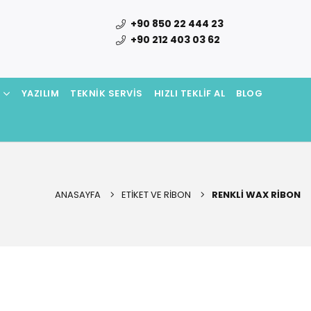
+90 850 22 444 23
+90 212 403 03 62
N
YAZILIM
TEKNIK SERVIS
HIZLI TEKLIF AL
BLOG
ANASAYFA
ETIKET VE RIBON
RENKLI WAX RIBON