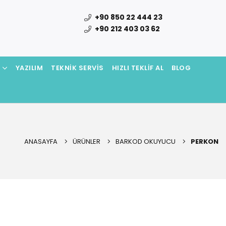
+90 850 22 444 23
+90 212 403 03 62
N
YAZILIM
TEKNIK SERVIS
HIZLI TEKLIF AL
BLOG
ANASAYFA
ÜRÜNLER
BARKOD OKUYUCU
PERKON