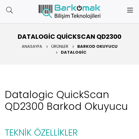
DATALOGIC QUICKSCAN QD2300
ANASAYFA
ÜRÜNLER
BARKOD OKUYUCU
DATALOGIC
Datalogic QuickScan
QD2300 Barkod Okuyucu
TEKNİK ÖZELLİKLER