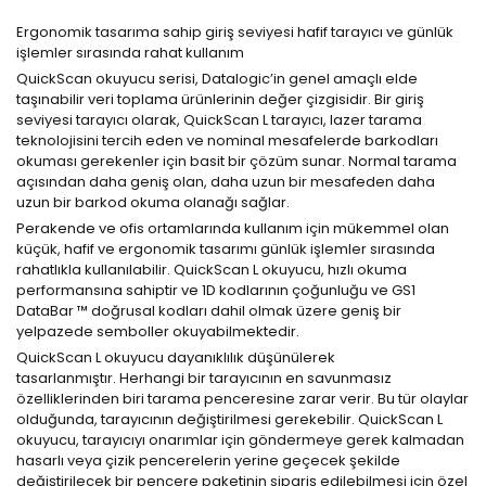
Ergonomik tasarıma sahip giriş seviyesi hafif tarayıcı ve günlük
işlemler sırasında rahat kullanım
QuickScan okuyucu serisi, Datalogic’in genel amaçlı elde
taşınabilir veri toplama ürünlerinin değer çizgisidir. Bir giriş
seviyesi tarayıcı olarak, QuickScan L tarayıcı, lazer tarama
teknolojisini tercih eden ve nominal mesafelerde barkodları
okuması gerekenler için basit bir çözüm sunar. Normal tarama
açısından daha geniş olan, daha uzun bir mesafeden daha
uzun bir barkod okuma olanağı sağlar.
Perakende ve ofis ortamlarında kullanım için mükemmel olan
küçük, hafif ve ergonomik tasarımı günlük işlemler sırasında
rahatlıkla kullanılabilir. QuickScan L okuyucu, hızlı okuma
performansına sahiptir ve 1D kodlarının çoğunluğu ve GS1
DataBar ™ doğrusal kodları dahil olmak üzere geniş bir
yelpazede semboller okuyabilmektedir.
QuickScan L okuyucu dayanıklılık düşünülerek
tasarlanmıştır. Herhangi bir tarayıcının en savunmasız
özelliklerinden biri tarama penceresine zarar verir. Bu tür olaylar
olduğunda, tarayıcının değiştirilmesi gerekebilir. QuickScan L
okuyucu, tarayıcıyı onarımlar için göndermeye gerek kalmadan
hasarlı veya çizik pencerelerin yerine geçecek şekilde
değiştirilecek bir pencere paketinin sipariş edilebilmesi için özel