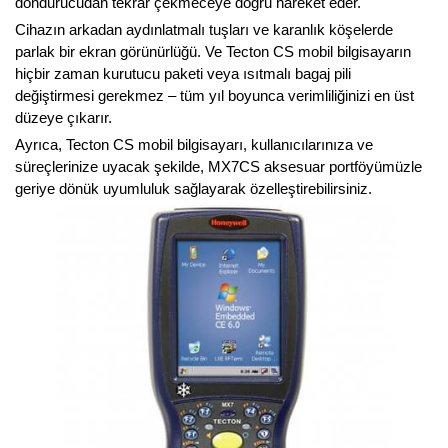
dondurucudan tekrar çekmeceye doğru hareket eder.
Cihazın arkadan aydınlatmalı tuşları ve karanlık köşelerde
parlak bir ekran görünürlüğü. Ve Tecton CS mobil bilgisayarın
hiçbir zaman kurutucu paketi veya ısıtmalı bagaj pili
değiştirmesi gerekmez – tüm yıl boyunca verimliliğinizi en üst
düzeye çıkarır.
Ayrıca, Tecton CS mobil bilgisayarı, kullanıcılarınıza ve
süreçlerinize uyacak şekilde, MX7CS aksesuar portföyümüzle
geriye dönük uyumluluk sağlayarak özelleştirebilirsiniz.