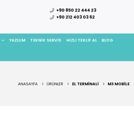
+90 850 22 444 23
+90 212 403 03 62
N
YAZILIM
TEKNIK SERVIS
HIZLI TEKLIF AL
BLOG
ANASAYFA
ÜRÜNLER
EL TERMINALI
M3 MOBILE