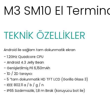
M3 SM10 El Termina
TEKNİK ÖZELLİKLER
Android ile sağlam tam dokunmatik ekran
– 1.2GHz Quadcore CPU
– Android 4.3 Jelly Bean
– Genişletilmiş Pil 6,150mAh
– 1D / 2D tarayıcı
– 5 “tam dokunmatik HD TFT LCD (Gorilla Glass 3)
– IEEE 802.11 a / b / g / n
– IP65 Sızdırmazlık, 1,8 m Bırak (koruyucu bot ile)