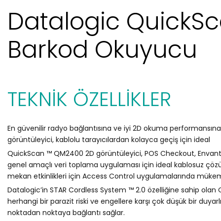
Datalogic QuickS
Barkod Okuyucu
TEKNİK ÖZELLİKLER
En güvenilir radyo bağlantısına ve iyi 2D okuma performansına 
görüntüleyici, kablolu tarayıcılardan kolayca geçiş için ideal
QuickScan ™ QM2400 2D görüntüleyici, POS Checkout, Envanter
genel amaçlı veri toplama uygulaması için ideal kablosuz çözümd
mekan etkinlikleri için Access Control uygulamalarında müke
Datalogic’in STAR Cordless System ™ 2.0 özelliğine sahip olan 
herhangi bir parazit riski ve engellere karşı çok düşük bir duyarlıl
noktadan noktaya bağlantı sağlar.