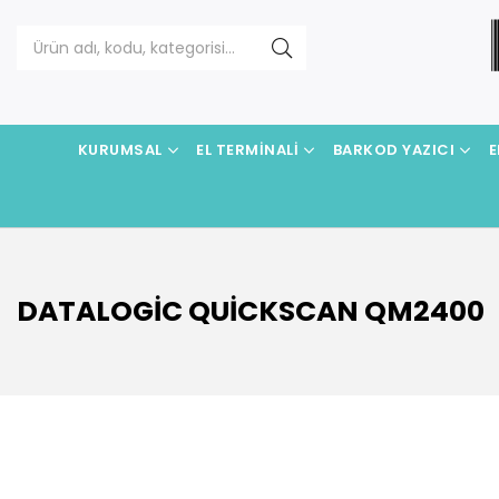
KURUMSAL
EL TERMINALI
BARKOD YAZICI
E
DATALOGIC QUICKSCAN QM2400