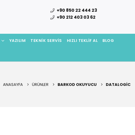
+90 850 22 444 23
+90 212 403 03 62
N
YAZILIM
TEKNIK SERVIS
HIZLI TEKLIF AL
BLOG
ANASAYFA
ÜRÜNLER
BARKOD OKUYUCU
DATALOGIC