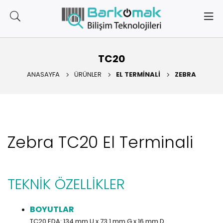
TC20
ANASAYFA
ÜRÜNLER
EL TERMINALI
ZEBRA
Zebra TC20 El Terminali
TEKNİK ÖZELLİKLER
BOYUTLAR
TC20 EDA: 134 mm U x 73.1 mm G x 16 mm D