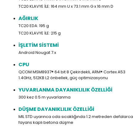
TC20 KLAVYE İLE: 164 mm U x 73.1 mm G x 16 mm D
AĞIRLIK
TC20 EDA: 195 g
TC20 KLAVYE İLE: 215 g
İŞLETİM SİSTEMİ
Android Nougat 7.x
CPU
QCOM MSM8937® 64 bit 8 Çekirdekli, ARM® Cortex A53
1.4GHz, 512KB L2 önbellek, güç optimizasyonu
YUVARLANMA DAYANIKLILIK ÖZELLİĞİ
300 kez 0.5 m yuvarlanma
DÜŞME DAYANIKLILIK ÖZELLİĞİ
MIL STD uyarınca oda sıcaklığında 1.2 metreden defalarca
fayans kaplı betona düşme