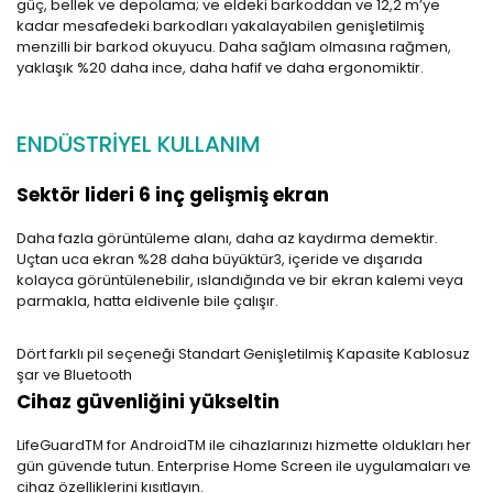
güç, bellek ve depolama; ve eldeki barkoddan ve 12,2 m’ye
kadar mesafedeki barkodları yakalayabilen genişletilmiş
menzilli bir barkod okuyucu. Daha sağlam olmasına rağmen,
yaklaşık %20 daha ince, daha hafif ve daha ergonomiktir.
ENDÜSTRİYEL KULLANIM
Sektör lideri 6 inç gelişmiş ekran
Daha fazla görüntüleme alanı, daha az kaydırma demektir.
Uçtan uca ekran %28 daha büyüktür
, içeride ve dışarıda
3
kolayca görüntülenebilir, ıslandığında ve bir ekran kalemi veya
parmakla, hatta eldivenle bile çalışır.
Dört farklı pil seçeneği Standart Genişletilmiş Kapasite Kablosuz
şar ve Bluetooth
Cihaz güvenliğini yükseltin
LifeGuard
for Android
ile cihazlarınızı hizmette oldukları her
TM
TM
gün güvende tutun. Enterprise Home Screen ile uygulamaları ve
cihaz özelliklerini kısıtlayın.