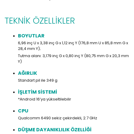
TEKNİK ÖZELLİKLER
BOYUTLAR
6,96 inç U x 3,38 inç G x 1,12 inç Y (176,8 mm U x 85,8 mm G x
28,4 mm Y);
Tutma alanı: 3,179 inç G x 0,80 inç Y (80,75 mm G x 20,3 mm
Y)
AĞIRLIK
Standart pil ile 349 g
İŞLETİM SİSTEMİ
*Android 16’ya yükseltilebilir
CPU
Qualcomm 6490 sekiz çekirdekli, 2.7 GHz
DÜŞME DAYANIKLILIK ÖZELLİĞİ