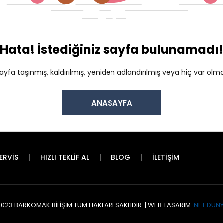
Hata! İstediğiniz sayfa bulunamadı!
sayfa taşınmış, kaldırılmış, yeniden adlandırılmış veya hiç var olmam
ANASAYFA
ERVIS
HIZLI TEKLIF AL
BLOG
İLETIŞIM
2023 BARKOMAK BILIŞIM TÜM HAKLARI SAKLIDIR. | WEB TASARIM
NET DÜNY