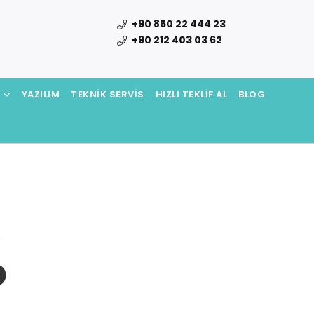
+90 850 22 444 23
+90 212 403 03 62
N
YAZILIM
TEKNIK SERVIS
HIZLI TEKLIF AL
BLOG