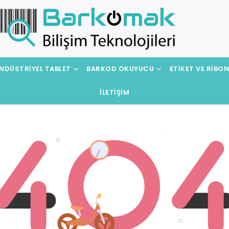
NDÜSTRIYEL TABLET
BARKOD OKUYUCU
ETIKET VE RIBO
İLETIŞIM